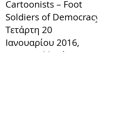
Cartoonists ­– Foot
Soldiers of Democracy,
Τετάρτη 20
Ιανουαρίου 2016,
20.00, Γαλλικό
Ινστιτούτο Αθη
Έναν χρόνο μετά την τρομοκρατική επίθεση
στο γαλλικό σατιρικό περιοδικό Charlie
Hebdo, το CineDoc προβάλλει το βραβευμένο
ντοκιμαντέρ...