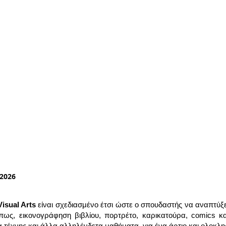
2026
Visual Arts
είναι σχεδιασμένο έτσι ώστε ο σπουδαστής να αναπτύξει 
ως, εικονογράφηση βιβλίου, πορτρέτο, καρικατούρα, comics κ
ία τέχνης και άλλα αλληλένδετα μαθήματα, για ένα άρτιο και ολοκ