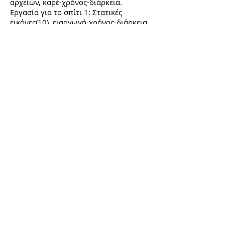
αρχείων, καρέ-χρόνος-διάρκεια.
Εργασία για το σπίτι 1: Στατικές
εικόνες(10), εισαγωγή-χρόνος-διάρκεια,
ολοκληρωμένη αφήγηση.
2ο μάθημα.
Δημιουργία τίτλων,
μεταβάσεις, κόβωντας και ράβωντας
χρονικά ένα βίντεο.
Εργασία για το σπίτι 2: Βίντεο
Α΄κύκλου, χρονική αλλαγή και
δημιουργία showreel, προσθήκη
τίτλων.
3ο μάθημα.
Εισαγωγή ήχου σε
ορισμένη χρονική στιγμή, αύξηση
μείωση έντασης ήχου. Έξοδος βίντεο σε
μορφή Η264.
Εργασία για το σπίτι 3: Εισαγωγή ήχου
και ηχητικών εφέ στο showreel, έξοδος
τελικού βίντεο (showreel).
4ο και 5ο μάθημα. Προπαραγωγή
ταινίας στοπ-μόσιον.