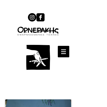
Σεμινάριο Stopmotion για
Ενήλικες