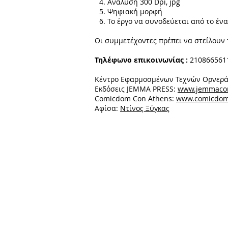
Ανάλυση 300 Dpi, jpg
Ψηφιακή μορφή
Το έργο να συνοδεύεται από το ένα
Οι συμμετέχοντες πρέπει να στείλουν 
Τηλέφωνο επικοινωνίας :
2108665611
Κέντρο Εφαρμοσμένων Τεχνών Ορνερ
Εκδόσεις JEMMA PRESS:
www.jemmaco
Comicdom Con Athens:
www.comicdom
Αφίσα:
Ντίνος Ξύγκας