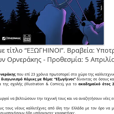
με τίτλο “ΕΞΩΓΗΙΝΟΙ”. Βραβεία: Υποτ
 Ορνεράκης - Προθεσμία: 5 Απριλί
ρνεράκης
που επί 23 χρόνια πρωτοπορεί στο χώρο της καλλιτεχνικ
ι
διαγωνισμό Κόμικς με θέμα: “Εξωγήινοι”
δίνοντας σε όσους κ
της σχολής (Illustration & Comics), για το
ακαδημαϊκό έτος 2
υργοί να βελτιώσουν την τεχνική τους και να αναζητήσουν νέες ευ
ους τους νέους καλλιτέχνες από όλη την Ελλάδα με τον όρο να 
ρησιμοποιήσουν ήδη υπάρχοντες χαρακτήρες.